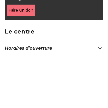
Faire un don
Le centre
Horaires d’ouverture
Rapportez-vous à notre page d’activités pour
connaître nos horaires d’ouverture. Le Centre
Venir au Centre
n’est généralement pas ouvert en dehors des
activités ouvertes au public.
Nous sommes au 49 avenue Edison, 75013
Paris. Métro Place d’Italie (lignes 5, 6 et 7),
Réservations
Tolbiac (ligne 7) ou Olympiades (ligne 14).