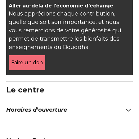
Aller au-delà de l'économie d'échange
Nous apprécions chaque contribution,
quelle que soit son importance, et nous
vous remercions de votre générosité qui
permet de transmettre les bienfaits des
enseignements du Bouddha.
Faire un don
Le centre
Horaires d’ouverture
Rapportez-vous à notre page d’activités pour
connaître nos horaires d’ouverture. Le Centre