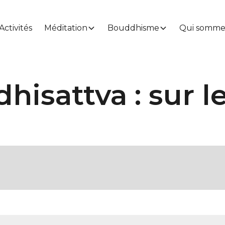
Activités
Méditation
Bouddhisme
Qui somme
hisattva : sur l